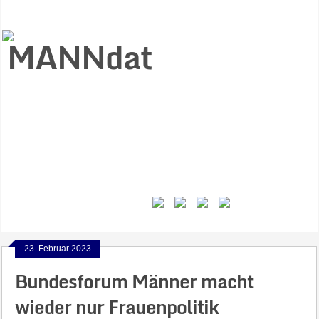
Start
Ziele
Väter
Jungen
Gesundheit
Gewalt
MANNstat
Themen
Videos
Feminismus
Kontakt
23. Februar 2023
Bundesforum Männer macht
wieder nur Frauenpolitik