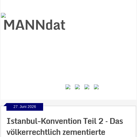
Start
Ziele
Väter
Jungen
Gesundheit
Gewalt
MANNstat
Themen
Videos
Feminismus
Kontakt
27. Juni 2026
Istanbul-Konvention Teil 2 – Das
völkerrechtlich zementierte