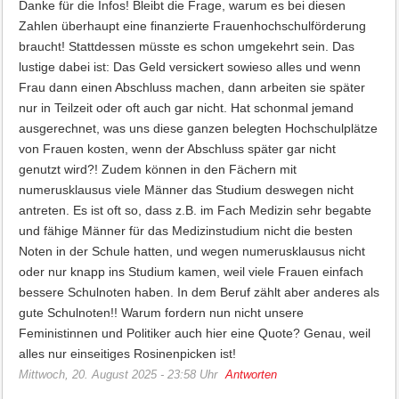
Danke für die Infos! Bleibt die Frage, warum es bei diesen
Zahlen überhaupt eine finanzierte Frauenhochschulförderung
braucht! Stattdessen müsste es schon umgekehrt sein. Das
lustige dabei ist: Das Geld versickert sowieso alles und wenn
Frau dann einen Abschluss machen, dann arbeiten sie später
nur in Teilzeit oder oft auch gar nicht. Hat schonmal jemand
ausgerechnet, was uns diese ganzen belegten Hochschulplätze
von Frauen kosten, wenn der Abschluss später gar nicht
genutzt wird?! Zudem können in den Fächern mit
numerusklausus viele Männer das Studium deswegen nicht
antreten. Es ist oft so, dass z.B. im Fach Medizin sehr begabte
und fähige Männer für das Medizinstudium nicht die besten
Noten in der Schule hatten, und wegen numerusklausus nicht
oder nur knapp ins Studium kamen, weil viele Frauen einfach
bessere Schulnoten haben. In dem Beruf zählt aber anderes als
gute Schulnoten!! Warum fordern nun nicht unsere
Feministinnen und Politiker auch hier eine Quote? Genau, weil
alles nur einseitiges Rosinenpicken ist!
Mittwoch, 20. August 2025 - 23:58 Uhr
Antworten