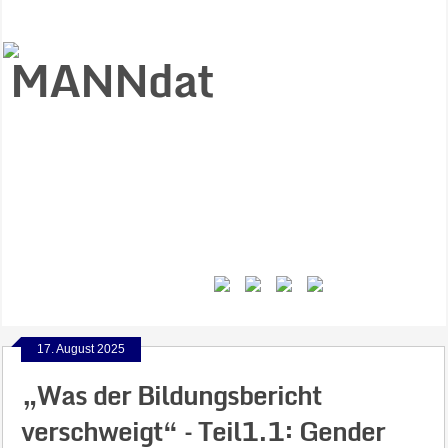
Start
Ziele
Väter
Jungen
Gesundheit
Gewalt
MANNstat
Themen
Videos
Feminismus
Kontakt
17. August 2025
„Was der Bildungsbericht
verschweigt“ – Teil1.1: Gender