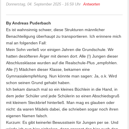
Donnerstag, 04. September 2025 - 16:59 Uhr
Antworten
By Andreas Puderbach
Es ist wahnsinnig schwer, diese Strukturen männlicher
Benachteiligung überhaupt zu transportieren. Ich erinnere mich
mal an folgenden Fall:
Mein Sohn verließ vor einigen Jahren die Grundschule. Wir
hatten desöfteren Ärger mit denen dort. Alle (!) Jungen dieser
Abschlussklasse wurden auf die Realschule-Plus „empfohlen.
Alle (!) Mädchen dieser Klasse, bekamen eine
Gymnasialempfehlung. Nun könnte man sagen: Ja, o.k. Wird
schon seinen Grund gehabt haben.
Ich bekam danach mal so ein kleines Büchlein in die Hand, in
dem jeder Schüler und jede Schülerin so einen Abschiedsgruß
mit kleinem Steckbrief hinterließ. Man mag es glauben oder
nicht: da waren Mädels dabei, die schrieben sogar noch ihren
eigenen Namen falsch.
Kurzum: Es gibt keinerlei Bewusstsein für Jungen per se. Und