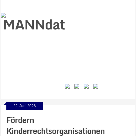
Start
Ziele
Väter
Jungen
Gesundheit
Gewalt
MANNstat
Themen
Videos
Feminismus
Kontakt
22. Juni 2026
Fördern
Kinderrechtsorganisationen