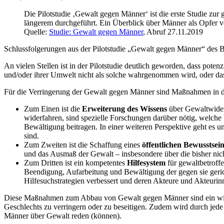
Die Pilotstudie ‚Gewalt gegen Männer‘ ist die erste Studie zu
längerem durchgeführt. Ein Überblick über Männer als Opfer ver
Quelle:
Studie: Gewalt gegen Männer
, Abruf 27.11.2019
Schlussfolgerungen aus der Pilotstudie „Gewalt gegen Männer“ des
An vielen Stellen ist in der Pilotstudie deutlich geworden, dass po
und/oder ihrer Umwelt nicht als solche wahrgenommen wird, oder da
Für die Verringerung der Gewalt gegen Männer sind Maßnahmen in dr
Zum Einen ist die
Erweiterung des Wissens
über Gewaltwider
widerfahren, sind spezielle Forschungen darüber nötig, welche
Bewältigung beitragen. In einer weiteren Perspektive geht es u
sind.
Zum Zweiten ist die Schaffung eines
öffentlichen Bewusstsei
und das Ausmaß der Gewalt – insbesondere über die bisher n
Zum Dritten ist ein kompetentes
Hilfesystem
für gewaltbetroff
Beendigung, Aufarbeitung und Bewältigung der gegen sie geri
Hilfesuchstrategien verbessert und deren Akteure und Akteurin
Diese Maßnahmen zum Abbau von Gewalt gegen Männer sind ein wicht
Geschlechts zu verringern oder zu beseitigen. Zudem wird durch jede 
Männer über Gewalt reden (können).