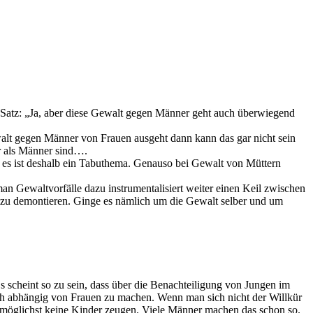
 Satz: „Ja, aber diese Gewalt gegen Männer geht auch überwiegend
lt gegen Männer von Frauen ausgeht dann kann das gar nicht sein
r als Männer sind….
n, es ist deshalb ein Tabuthema. Genauso bei Gewalt von Müttern
an Gewaltvorfälle dazu instrumentalisiert weiter einen Keil zwischen
zu demontieren. Ginge es nämlich um die Gewalt selber und um
Es scheint so zu sein, dass über die Benachteiligung von Jungen im
ich abhängig von Frauen zu machen. Wenn man sich nicht der Willkür
d möglichst keine Kinder zeugen. Viele Männer machen das schon so.