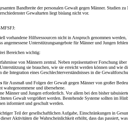
r gesamten Bandbreite der personalen Gewalt gegen Männer. Studien zu 
schiedenster Gewaltarten liegt bislang nicht vor.
 BMFSFJ:
tenziell vorhandene Hilfsressourcen nicht in Anspruch genommen werden
ss angemessene Unterstützungsangebote für Männer und Jungen fehlen
ei Bereichen wichtig:
fahrnisse von Männern zentral. Neben repräsentativer Forschung über 
 Unterstützung sie brauchen, wie sie erreicht werden können und wie di
m die Integration eines Geschlechterverständnisses in die Gewaltforsc
ns
für Ausmaß und Folgen der Gewalt gegen Männer von großer Bedeutung
icht wahrgenommene und übersehene.
ene Männer und Jungen erforderlich. Vor allem bei den bisher tabuisie
chteten Gewalt vergrößert werden. Bestehende Systeme sollten im Hinb
nen informiert und geschult werden.
iger Teil der gesellschaftlichen Aufgabe, Einschränkungen in Gesu
dieser Aktivitäten die Wahrscheinlichkeit erhöht, dass das passiert, w