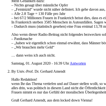
Mein Gedanken dazu:
– Nichts gesagt über männliche Opfer
– „Feminizid“ wurde nicht näher definiert. Ich gehe davon aus, 
– Alle 2.8 Tage = 130 Fälle pro Jahr
– bei 67/2 Millionen Frauen in Frankreich heisst dies, dass es e
In Frankreich sterben 3585 Menschen in Autounfällen. Sagen w
– Dadurch muss (statistisch gesehen) eine Frau erstmal 13,78 
Also wenn dieser Radio-Beitrag nicht folgendes bezwecken soll
– Panikmache
– „haben wir eigentlich schon einmal erwähnt, dass Männer bö
– „Wir brauchen mehr Geld“
… dann weiss ich auch nicht.
Samstag, 01. August 2020 - 16:39 Uhr
Antworten
By Univ.-Prof. Dr. Gerhard Amendt
Hallo Redaktion!
wenn Ihr das Thema vertiefen und auf Dauer stellen wollt, so 
alles drin, was politisch in diesem Land nicht die Öffentlichk
Frauen nimmt es nur das Gefühl der moralischen Überlegenheit, 
Gruß Gerhard Amendt, aus dem locked down Vienna!