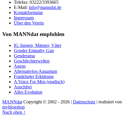
Telefax: 03222/3393665
E-Mail:
info@manndat.de
Kontakformular
Impressum
Über den Verein
Von MANNdat empfohlen
IG Jungen, Männer, Väter
Gender Empathy Gap
Genderama
Geschlechterwelten
Agens
Alternativlos-Aquarium
Frankfurter Erklärung
A Voice For Men (englisch)
Auschfrei
Alles Evolution
MANNdat
Copyright © 2002 - 2026 |
Datenschutz
| realisiert von
myblogshop
Nach oben ↑