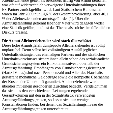
Alleinerziehende gelten als besonders häufig von Armut betroffen,
was oft auf widerrechtlich verweigerte Unterhaltszahlungen ihrer
Ex-Partner zurückgeführt wird. Laut Statistischem Bundesamt
waren im Jahr 2009 nur 14,6 % der Gesamtbevölkerung, aber 40,1
% der Alleinerziehenden armutsgefährdet [1]. Über die
Armutsgefährdung getrennt lebender Väter wird dagegen weder
eine Statistik geführt, noch ist das Thema als solches im öffentlichen
Diskurs präsent.
Die Armut Alleinerziehender wird stark überschätzt
Diese hohe Armutsgefährdungsquote Alleinerziehender ist völlig
unplausibel. Denn selbst bei vollständigem Ausfall jeglicher
Unterhaltsleistungen des ehemaligen Partners und des staatlichen
Unterhaltsvorschusses sichert ihnen allein schon das sozialstaatliche
Grundsicherungssystem ein Einkommensniveau oberhalb der
Armutsgefährdung. Empfängern von Grundsicherungsleistungen
(Hartz IV u.a.) sind nach Personenzahl und Alter des Haushalts
gestaffelte monatliche Geldbeträge sowie die komplette Übernahme
der Kosten der Unterkunft garantiert. Alleinerziehende werden
überdies mit einem gesonderten Zuschlag bedacht. Vergleicht man
das sich aus den verschiedenen Leistungen ergebende
Gesamtvolumen mit den in der Sozialstatistik verwendeten
Armutsgefährdungsgrenzen, so lassen sich nur wenige
Konstellationen finden, bei denen das Sozialleistungsniveau die
Armutsgefährdungsgrenzen unterschreitet.