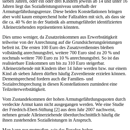
sieben Jahren, oder ein oder drei Kindern jeweils ab 14 und unter 16
Jahren liegt das Sozialleistungsniveau unterhalb der
Armutsgefährdungsgrenze. Diese beiden Konstellationen bringen
aber wohl kaum entsprechend hohe Fallzahlen mit sich, als dass sie
die ca. 40 % der in der Statistik als armutsgefährdet identifizierten
Alleinerziehenden repräsentieren könnten.
Dies umso weniger, da Zusatzeinkommen aus Erwerbstätigkeit
teilweise von der Anrechnung auf die Grundsicherungsleistungen
befreit ist. Die ersten 100 Euro des Zusatzverdienstes bleiben
vollständig anrechnungsfrei, weitere 700 Euro sind zu 20 % und
nochmals weitere 700 Euro zu 10 % anrechnungsfrei. So ist das
realisierbare Einkommen um bis zu 310 Euro steigerbar.
Alleinerziehende mit Kindern über 14 Jahre werden bzw. nur einem
Kind ab sieben Jahren dürften häufig Zuverdienste erzielen können.
Dementsprechend fordern auch die Familien- und
Sozialrechtsprechung in diesen Konstellationen zumindest eine
Teilzeiterwerbstätigkeit.
Vom Zustandekommen der hohen Armutsgefährdungsquoten durch
verdeckte Armut kann nicht ausgegangen werden. Wie eine Studie
der Friedrich-Ebert-Stiftung [2] aus dem Jahr 2007 nachweist,
nehmen gerade Alleinerziehende überdurchschnittlich häufig die
ihnen zustehenden Sozialleistungen in Anspruch.
Man kann nur mutmaßen, wie das Paradox hoher