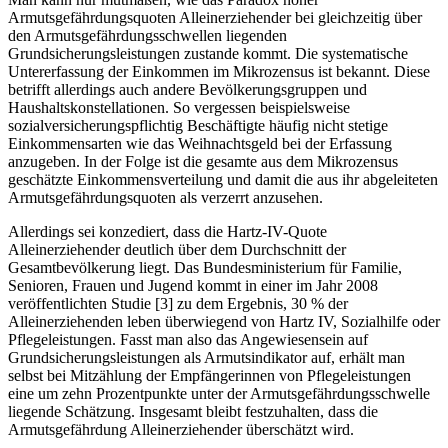
Armutsgefährdungsquoten Alleinerziehender bei gleichzeitig über
den Armutsgefährdungsschwellen liegenden
Grundsicherungsleistungen zustande kommt. Die systematische
Untererfassung der Einkommen im Mikrozensus ist bekannt. Diese
betrifft allerdings auch andere Bevölkerungsgruppen und
Haushaltskonstellationen. So vergessen beispielsweise
sozialversicherungspflichtig Beschäftigte häufig nicht stetige
Einkommensarten wie das Weihnachtsgeld bei der Erfassung
anzugeben. In der Folge ist die gesamte aus dem Mikrozensus
geschätzte Einkommensverteilung und damit die aus ihr abgeleiteten
Armutsgefährdungsquoten als verzerrt anzusehen.
Allerdings sei konzediert, dass die Hartz-IV-Quote
Alleinerziehender deutlich über dem Durchschnitt der
Gesamtbevölkerung liegt. Das Bundesministerium für Familie,
Senioren, Frauen und Jugend kommt in einer im Jahr 2008
veröffentlichten Studie [3] zu dem Ergebnis, 30 % der
Alleinerziehenden leben überwiegend von Hartz IV, Sozialhilfe oder
Pflegeleistungen. Fasst man also das Angewiesensein auf
Grundsicherungsleistungen als Armutsindikator auf, erhält man
selbst bei Mitzählung der Empfängerinnen von Pflegeleistungen
eine um zehn Prozentpunkte unter der Armutsgefährdungsschwelle
liegende Schätzung. Insgesamt bleibt festzuhalten, dass die
Armutsgefährdung Alleinerziehender überschätzt wird.