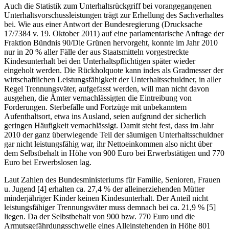
Auch die Statistik zum Unterhaltsrückgriff bei vorangegangenen
Unterhaltsvorschussleistungen trägt zur Erhellung des Sachverhaltes
bei. Wie aus einer Antwort der Bundesregierung (Drucksache
17/7384 v. 19. Oktober 2011) auf eine parlamentarische Anfrage der
Fraktion Bündnis 90/Die Grünen hervorgeht, konnte im Jahr 2010
nur in 20 % aller Fälle der aus Staatsmitteln vorgestreckte
Kindesunterhalt bei den Unterhaltspflichtigen später wieder
eingeholt werden. Die Rückholquote kann indes als Gradmesser der
wirtschaftlichen Leistungsfähigkeit der Unterhaltsschuldner, in aller
Regel Trennungsväter, aufgefasst werden, will man nicht davon
ausgehen, die Ämter vernachlässigten die Eintreibung von
Forderungen. Sterbefälle und Fortzüge mit unbekanntem
Aufenthaltsort, etwa ins Ausland, seien aufgrund der sicherlich
geringen Häufigkeit vernachlässigt. Damit steht fest, dass im Jahr
2010 der ganz überwiegende Teil der säumigen Unterhaltsschuldner
gar nicht leistungsfähig war, ihr Nettoeinkommen also nicht über
dem Selbstbehalt in Höhe von 900 Euro bei Erwerbstätigen und 770
Euro bei Erwerbslosen lag.
Laut Zahlen des Bundesministeriums für Familie, Senioren, Frauen
u. Jugend [4] erhalten ca. 27,4 % der alleinerziehenden Mütter
minderjähriger Kinder keinen Kindesunterhalt. Der Anteil nicht
leistungsfähiger Trennungsväter muss demnach bei ca. 21,9 % [5]
liegen. Da der Selbstbehalt von 900 bzw. 770 Euro und die
Armutsgefährdungsschwelle eines Alleinstehenden in Höhe 801