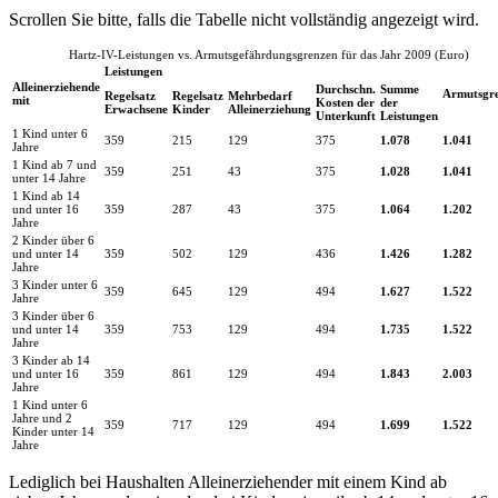
Scrollen Sie bitte, falls die Tabelle nicht vollständig angezeigt wird.
Hartz-IV-Leistungen vs. Armutsgefährdungsgrenzen für das Jahr 2009 (Euro)
Leistungen
Alleinerziehende
Durchschn.
Summe
Armutsgr
Regelsatz
Regelsatz
Mehrbedarf
mit
Kosten der
der
Erwachsene
Kinder
Alleinerziehung
Unterkunft
Leistungen
1 Kind unter 6
359
215
129
375
1.078
1.041
Jahre
1 Kind ab 7 und
359
251
43
375
1.028
1.041
unter 14 Jahre
1 Kind ab 14
und unter 16
359
287
43
375
1.064
1.202
Jahre
2 Kinder über 6
und unter 14
359
502
129
436
1.426
1.282
Jahre
3 Kinder unter 6
359
645
129
494
1.627
1.522
Jahre
3 Kinder über 6
und unter 14
359
753
129
494
1.735
1.522
Jahre
3 Kinder ab 14
und unter 16
359
861
129
494
1.843
2.003
Jahre
1 Kind unter 6
Jahre und 2
359
717
129
494
1.699
1.522
Kinder unter 14
Jahre
Lediglich bei Haushalten Alleinerziehender mit einem Kind ab