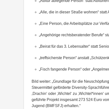
„Abitur ablegende Person“ statt Abiturien
„Alle, die in dieser Straße wohnen“ stat
„Eine Person, die Arbeitsplätze zur Verfüg
„Angehörige rechtsberatender Berufe“ st
„Beirat für das 3. Lebensalter“ statt Seni
„treffsicherste Person“ anstatt „Schützen
„Fisch fangende Person“ oder „Angelmens
Bild weiter: „Grundlage für die Neuschöpfunge
Steuermittel geförderte Diversity-Sprachführ
‚Drachin‘ oder ‚Wichtel‘ zu ‚Wichtel*innen‘ 
geführte Projekt insgesamt 273 524 Euro vo
Jugend (BMFSFJ) erhalten.“