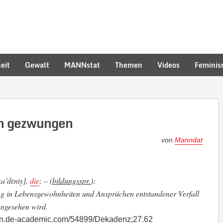
eit
Gewalt
MANNstat
Themen
Videos
Femini
n gezwungen
von
Manndat
a’dɛnts̮],
die
; – (
bildungsspr.
):
ung in Lebensgewohnheiten und Ansprüchen entstandener Verfall
ngesehen wird
.
ikon.de-academic.com/54899/Dekadenz;27.62