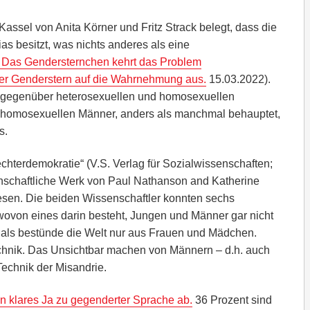
assel von Anita Körner und Fritz Strack belegt, dass die
 besitzt, was nichts anderes als eine
: Das Gendersternchen kehrt das Problem
der Genderstern auf die Wahrnehmung aus.
15.03.2022).
nd gegenüber heterosexuellen und homosexuellen
homosexuellen Männer, anders als manchmal behauptet,
s.
chterdemokratie“ (‎V.S. Verlag für Sozialwissenschaften;
enschaftliche Werk von Paul Nathanson and Katherine
en. Die beiden Wissenschaftler konnten sechs
wovon eines darin besteht, Jungen und Männer gar nicht
 als bestünde die Welt nur aus Frauen und Mädchen.
chnik. Das Unsichtbar machen von Männern – d.h. auch
Technik der Misandrie.
in klares Ja zu gegenderter Sprache ab.
36 Prozent sind