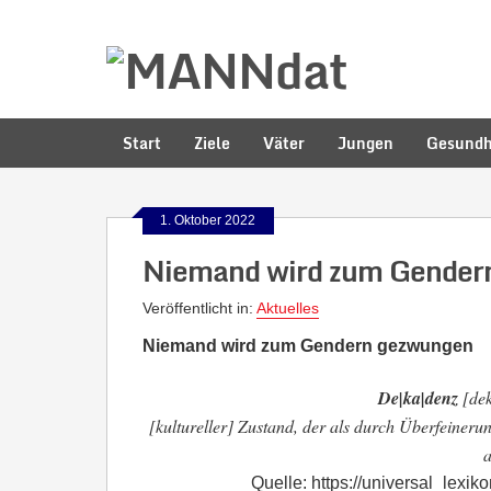
Start
Ziele
Väter
Jungen
Gesundh
1. Oktober 2022
Niemand wird zum Gender
Veröffentlicht in:
Aktuelles
Niemand wird zum Gendern gezwungen
De|ka|denz
[dek
[kultureller] Zustand, der als durch Überfeiner
a
Quelle: https://universal_lex