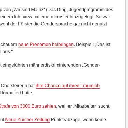
lip von „Wir sind Mainz“ (Das Ding, Jugendprogramm des
 einem Interview mit einem Förster hinzugefügt. So war
wohl der Förster die Gendersprache gar nicht genutzt
schauern
neue Pronomen beibringen
. Beispiel: „Das ist
l aus.“
rt eingeführten männerdiskriminierenden „Gender-
 Obersteirerin hat
ihre Chance auf ihren Traumjob
 formuliert hatte.
Strafe von 3000 Euro zahlen
, weil er „Mitarbeiter“ sucht.
aut
Neue Zürcher Zeitung
Punkteabzüge, wenn keine