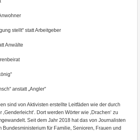
t
t Anwohner
ung stellt“ statt Arbeitgeber
att Anwälte
orenbeirat
könig“
ch“ anstatt „Angler“
n sind von Aktivisten erstellte Leitfäden wie der durch
er ‚Genderleicht‘. Dort werden Wörter wie ‚Drachen‘ zu
umgewandelt. Seit dem Jahr 2018 hat das von Journalisten
m Bundesministerium für Familie, Senioren, Frauen und