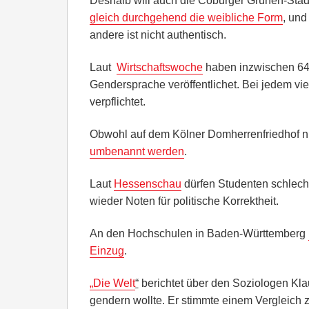
Deshalb will auch die Coburger Grünen-Stad
gleich durchgehend die weibliche Form
, und
andere ist nicht authentisch.
Laut
Wirtschaftswoche
haben inzwischen 64 
Gendersprache veröffentlichet. Bei jedem vi
verpflichtet.
Obwohl auf dem Kölner Domherrenfriedhof n
umbenannt werden
.
Laut
Hessenschau
dürfen Studenten schlecht
wieder Noten für politische Korrektheit.
An den Hochschulen in Baden-Württemberg
Einzug
.
„Die Welt
“
berichtet über den Soziologen Klau
gendern wollte. Er stimmte einem Vergleich 