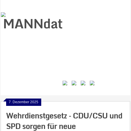
Start
Ziele
Väter
Jungen
Gesundheit
Gewalt
MANNstat
Themen
Videos
Feminismus
Kontakt
7. Dezember 2025
Wehrdienstgesetz – CDU/CSU und
SPD sorgen für neue