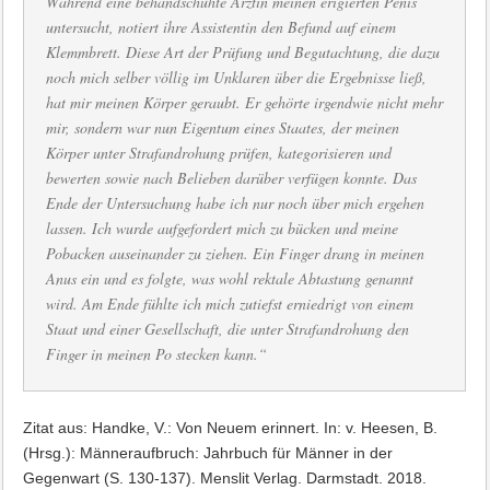
Während eine behandschuhte Ärztin meinen erigierten Penis
untersucht, notiert ihre Assistentin den Befund auf einem
Klemmbrett. Diese Art der Prüfung und Begutachtung, die dazu
noch mich selber völlig im Unklaren über die Ergebnisse ließ,
hat mir meinen Körper geraubt. Er gehörte irgendwie nicht mehr
mir, sondern war nun Eigentum eines Staates, der meinen
Körper unter Strafandrohung prüfen, kategorisieren und
bewerten sowie nach Belieben darüber verfügen konnte. Das
Ende der Untersuchung habe ich nur noch über mich ergehen
lassen. Ich wurde aufgefordert mich zu bücken und meine
Pobacken auseinander zu ziehen. Ein Finger drang in meinen
Anus ein und es folgte, was wohl rektale Abtastung genannt
wird. Am Ende fühlte ich mich zutiefst erniedrigt von einem
Staat und einer Gesellschaft, die unter Strafandrohung den
Finger in meinen Po stecken kann.“
Zitat aus: Handke, V.: Von Neuem erinnert. In: v. Heesen, B.
(Hrsg.): Männeraufbruch: Jahrbuch für Männer in der
Gegenwart (S. 130-137). Menslit Verlag. Darmstadt. 2018.