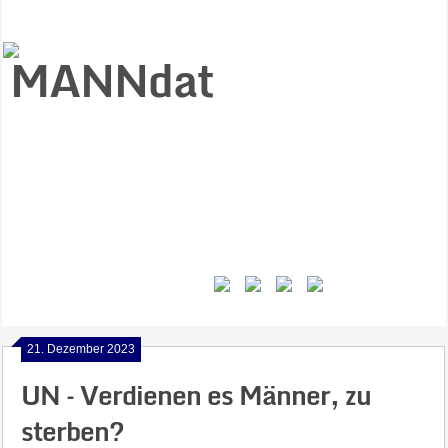
Start
Ziele
Väter
Jungen
Gesundheit
Gewalt
MANNstat
Themen
Videos
Feminismus
Kontakt
21. Dezember 2023
UN – Verdienen es Männer, zu
sterben?