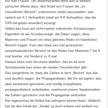
nur fuer Frauen. Der Maenneranteil dient dort in wirklich
zynischer Weise dazu, den Anteil von Frauen die „im
haeuslichen Bereich“ umkommen relativ darzustellen, was
optisch ein 5:1 Verhaeltnis (statt ein 9:8 Verhaeltnis, das die
53% hergeben wuerden) erzeugt.
Selbst das fusst auf nicht naeher erleuterten Schaetzungen.
Eigentlich ist die Grundaussage: die Daten sagen, dass
Maenner und Frauen ein etwa gleiches Risiko im haeslichen
Bereich tragen. Fuer den etwa vier mal groesseren
ausserhaeuslichen Bereich ist das Risiko fuer Maenner 7 bis 8
mal hoeher, mit Tendenz zu 8 mal.
Daraus kann man durchaus ableiten, das es da eine
Schutzluecke fuer eines der beiden Geschlechter gibt.
Das aergerliche ist, dass die Zahlen in dem „Bericht“ das klar
und deutlich sagen, die Propagandisten, die ihn verzapfen, das
aber kackdreist ignorieren und voellig empathielos
propagandistisch aufarbeiten, waehrend unsere Staatsmedien
die Zahlen ignorieren und die Propaganda verbreiten.
Der tagesschau.de Artikel hat uebrigens keinen Autor. Viellecht
hat sie den Inhalt der „Studie“ ja doch erfasst und einfach nur