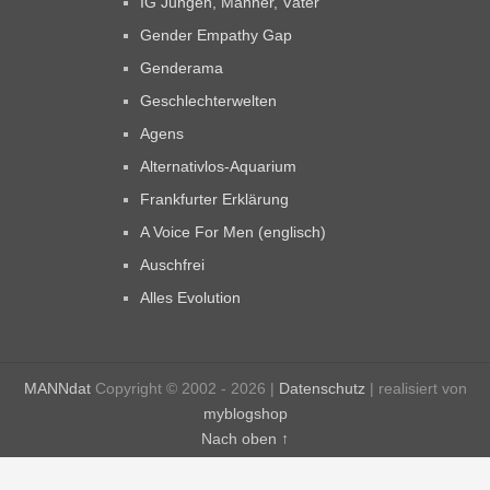
IG Jungen, Männer, Väter
Gender Empathy Gap
Genderama
Geschlechterwelten
Agens
Alternativlos-Aquarium
Frankfurter Erklärung
A Voice For Men (englisch)
Auschfrei
Alles Evolution
MANNdat
Copyright © 2002 - 2026 |
Datenschutz
| realisiert von
myblogshop
Nach oben ↑