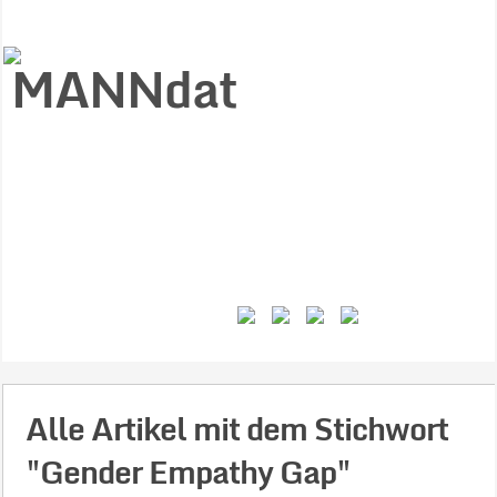
Start
Ziele
Väter
Jungen
Gesundheit
Gewalt
MANNstat
Themen
Videos
Feminismus
Kontakt
Alle Artikel mit dem Stichwort
"Gender Empathy Gap"