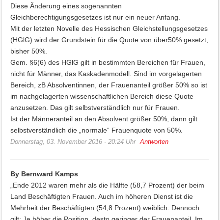
Diese Änderung eines sogenannten
Gleichberechtigungsgesetzes ist nur ein neuer Anfang.
Mit der letzten Novelle des Hessischen Gleichstellungsgesetzes
(HGlG) wird der Grundstein für die Quote von über50% gesetzt,
bisher 50%.
Gem. §6(6) des HGlG gilt in bestimmten Bereichen für Frauen,
nicht für Männer, das Kaskadenmodell. Sind im vorgelagerten
Bereich, zB Absolventinnen, der Frauenanteil größer 50% so ist
im nachgelagerten wissenschaftlichen Bereich diese Quote
anzusetzen. Das gilt selbstverständlich nur für Frauen.
Ist der Männeranteil an den Absolvent größer 50%, dann gilt
selbstverständlich die „normale“ Frauenquote von 50%.
Donnerstag, 03. November 2016 - 20:24 Uhr
Antworten
By Bernward Kamps
„Ende 2012 waren mehr als die Hälfte (58,7 Prozent) der beim
Land Beschäftigten Frauen. Auch im höheren Dienst ist die
Mehrheit der Beschäftigten (54,8 Prozent) weiblich. Dennoch
gilt: Je höher die Position, desto geringer der Frauenanteil. Im