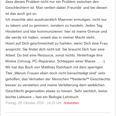
dass dieses Problem nicht nur ein Problem zwischen den
Geschlechtern ist. Man verliert dabei ‚Freunde‘ und bei diesen
ist das auch gut so.
Ich moechte also ausdruecklich Maenner ermutigen, nicht nur
zu labern und zu jammern, sondern zu handeln. Jeden Tag.
Hinstehen und klar kommunizieren: hier ist meine Grenze und
die werde ich halten, soweit das in meiner Macht steht.
Hoert auf Dich geschmeichelt zu fuehlen, wenn Dich eine Frau
anspricht. Sie findet dich nicht toll. Sie braucht Dich fuer eine
Arbeit. Du bist eine Resource, sonst nichts. Hinterfrage ihre
Motive (Umzug, PC-Reparatur, Schleppen einer Masse … .-)
Mir hat das Buch von Matthias Rahrbach mit dem sperrigen
Titel „Warum Frauen eben doch nicht benachteiligt sind“ sehr
geholfen, das Verhalten der Menschen **beiderlei** Geschlechts
besser zu verstehen und meine Verbitterung dem weiblichen
Geschlecht gegenueber etwas zu loesen. Sehr sachlich, keine
leichte Lektuere – fast ein Biologie-Lehrbuch.
Freitag, 28. Oktober 2016 - 14:25 Uhr
Antworten