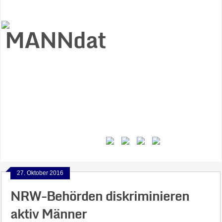
Start
Ziele
Väter
Jungen
Gesundheit
Gewalt
MANNstat
Themen
Videos
Feminismus
Kontakt
27. Oktober 2016
NRW-Behörden diskriminieren
aktiv Männer