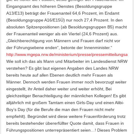
Eingangsamt des höheren Dienstes (Besoldungsgruppe
A13/E13) beträgt der Frauenanteil 64,6 Prozent, im Endamt
(Besoldungsgruppe A16/E15Ü) nur noch 27,4 Prozent. In den
absoluten Spitzenpositionen (ab Besoldungsgruppen B5) macht
der Frauenanteil weniger als ein Viertel (24,6 Prozent) aus.
„Gleichberechtigung von Männern und Frauen darf nicht vor
der Führungsebene enden“, betonte der Innenminister.“
http://www.mgepa.nrw.de/ministerium/presse/pressemitteilungsar
Wie soll ich das als Mann und Mitarbeiter im Landesdienst NRW
verstehen? Es gibt laut eigenen Angaben des Landes NRW
bereits heute auf allen Ebenen deutlich mehr Frauen als
Männer. Dennoch werden Frauen immer noch bevorzugt weiter
eingestellt, ihr Anteil daher weiter und weiter erhöht, Bei
gleichzeitiger Benachteiligung der männlichen Kollegen! Es gibt
alljährlich mit großem Tamtam einen Girls-Day und einen Alibi-
Boy’s Day (für die Berufe die man den Frauen nicht mehr
empfiehlt). Begründet wird diese weitere Frauenförderung trotz
bereits bestehender übererfüllter Quote damit, dass Frauen in
Führungspositionen unterrepräsentiert seien…! Dieses Problem