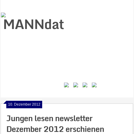
Start
Ziele
Väter
Jungen
Gesundheit
Gewalt
MANNstat
Themen
Videos
Feminismus
Kontakt
10. Dezember 2012
Jungen lesen newsletter
Dezember 2012 erschienen