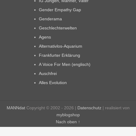
IG Jungen, Männer, Väter
Gender Empathy Gap
Genderama
Geschlechterwelten
Agens
Alternativlos-Aquarium
Frankfurter Erklärung
A Voice For Men (englisch)
Auschfrei
Alles Evolution
MANNdat
Copyright © 2002 - 2026 |
Datenschutz
| realisiert von
myblogshop
Nach oben ↑