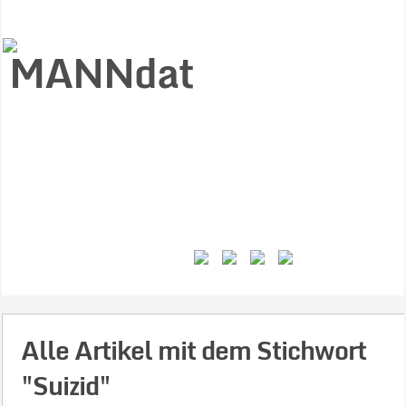
Start
Ziele
Väter
Jungen
Gesundheit
Gewalt
MANNstat
Themen
Videos
Feminismus
Kontakt
Alle Artikel mit dem Stichwort
"Suizid"