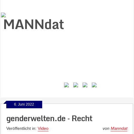
Start
Ziele
Väter
Jungen
Gesundheit
Gewalt
MANNstat
Themen
Videos
Feminismus
Kontakt
6. Juni 2022
genderwelten.de – Recht
Veröffentlicht in:
Video
von
Manndat