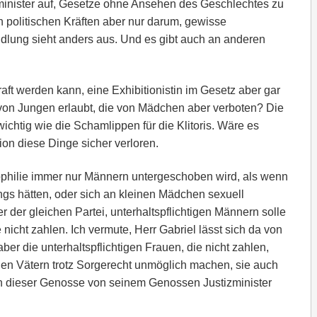
minister auf, Gesetze ohne Ansehen des Geschlechtes zu
n politischen Kräften aber nur darum, gewisse
lung sieht anders aus. Und es gibt auch an anderen
raft werden kann, eine Exhibitionistin im Gesetz aber gar
 von Jungen erlaubt, die von Mädchen aber verboten? Die
wichtig wie die Schamlippen für die Klitoris. Wäre es
ion diese Dinge sicher verloren.
ophilie immer nur Männern untergeschoben wird, als wenn
ngs hätten, oder sich an kleinen Mädchen sexuell
r der gleichen Partei, unterhaltspflichtigen Männern solle
icht zahlen. Ich vermute, Herr Gabriel lässt sich da von
ber die unterhaltspflichtigen Frauen, die nicht zahlen,
 den Vätern trotz Sorgerecht unmöglich machen, sie auch
ch dieser Genosse von seinem Genossen Justizminister