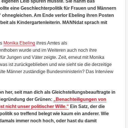
m eigenen Leib spüren musste. Sie nahm das
ollte eine Geschlechterpolitik für Frauen und Männern
“ ohnegleichen. Am Ende verlor Ebeling ihren Posten
rbeit als Kindergartenleiterin. MANNdat sprach mit
ss
Monika Ebeling
ihres Amtes als
 enthoben wurde und im Weiteren auch noch ihre
e für Jungen und Väter zeigte. Zeit, erneut mit Monika
was ist zurückgeblieben und wie sieht sie die derzeitige
 alte Männer zuständige Bundesministerin? Das Interview
n her, seit man dich als Gleichstellungsbeauftragte in
 Begründung der Grünen:
„Benachteiligungen von
t nicht unser politischer Wille.“
Ein Satz, der die
olitik so treffend belegt wie kaum ein anderer. Wie
damals immer noch hoch, oder hast du damit