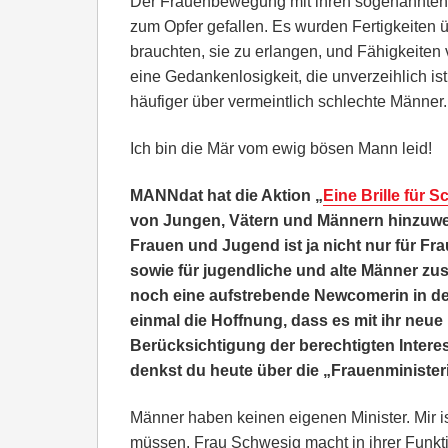
Der Frauenbewegung mit ihren sogenannten „
zum Opfer gefallen. Es wurden Fertigkeiten 
brauchten, sie zu erlangen, und Fähigkeiten v
eine Gedankenlosigkeit, die unverzeihlich is
häufiger über vermeintlich schlechte Männer.
Ich bin die Mär vom ewig bösen Mann leid!
MANNdat hat die Aktion „
Eine Brille für 
von Jungen, Vätern und Männern hinzuweis
Frauen und Jugend ist ja nicht nur für F
sowie für jugendliche und alte Männer zus
noch eine aufstrebende Newcomerin in der 
einmal die Hoffnung, dass es mit ihr neu
Berücksichtigung der berechtigten Intere
denkst du heute über die „Frauenministeri
Männer haben keinen eigenen Minister. Mir is
müssen. Frau Schwesig macht in ihrer Funktio