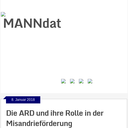
Start
Ziele
Väter
Jungen
Gesundheit
Gewalt
MANNstat
Themen
Videos
Feminismus
Kontakt
8. Januar 2018
Die ARD und ihre Rolle in der
Misandrieförderung