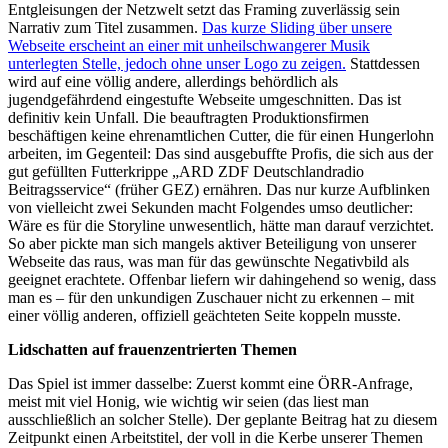
Entgleisungen der Netzwelt setzt das Framing zuverlässig sein
Narrativ zum Titel zusammen.
Das kurze Sliding über unsere
Webseite erscheint an einer mit unheilschwangerer Musik
unterlegten Stelle, jedoch ohne unser Logo zu zeigen.
Stattdessen
wird auf eine völlig andere, allerdings behördlich als
jugendgefährdend eingestufte Webseite umgeschnitten. Das ist
definitiv kein Unfall. Die beauftragten Produktionsfirmen
beschäftigen keine ehrenamtlichen Cutter, die für einen Hungerlohn
arbeiten, im Gegenteil: Das sind ausgebuffte Profis, die sich aus der
gut gefüllten Futterkrippe „ARD ZDF Deutschlandradio
Beitragsservice“ (früher GEZ) ernähren. Das nur kurze Aufblinken
von vielleicht zwei Sekunden macht Folgendes umso deutlicher:
Wäre es für die Storyline unwesentlich, hätte man darauf verzichtet.
So aber pickte man sich mangels aktiver Beteiligung von unserer
Webseite das raus, was man für das gewünschte Negativbild als
geeignet erachtete. Offenbar liefern wir dahingehend so wenig, dass
man es – für den unkundigen Zuschauer nicht zu erkennen – mit
einer völlig anderen, offiziell geächteten Seite koppeln musste.
Lidschatten auf frauenzentrierten Themen
Das Spiel ist immer dasselbe: Zuerst kommt eine ÖRR-Anfrage,
meist mit viel Honig, wie wichtig wir seien (das liest man
ausschließlich an solcher Stelle). Der geplante Beitrag hat zu diesem
Zeitpunkt einen Arbeitstitel, der voll in die Kerbe unserer Themen