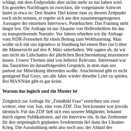
schlägt, mit dem Endprodukt aber nichts mehr zu tun haben wird.
Ein gezieltes Nachfragen ist zwecklos, die vorgestanzte Antwort
lautet in etwa so: Den finalen Titel könne man zu diesem Zeitpunkt
noch nicht nennen, er ergebe sich aus den zusammengetragenen
Aussagen der einzelnen Interviews. Pustekuchen: Das Framing steht
längst fest. Die Anfrage ist nur Akquise von Helfershelfern für das
zu transportierende Narrativ. Vor Jahren erhielten wir die Anfrage
vom NDR-Fernsehen für einen Beitrag zum Weltfrauentag. Man
wollte sich mit uns irgendwo in Hamburg bei einem Bier (sic!) über
die Männersicht auf den 8. März unterhalten. Wir sagten ab, da wir
uns nicht als Lidschatten der jährlichen Berichterstattung inszenieren
lassen. Unsere Themen sind von höherer Relevanz. Interessant war
das Tauziehen im darauffolgenden Gespräch, in dem man uns
partout zur Mitwirkung überreden wollte. Anscheinend gibt es nicht
genügend Bad Guys, um alle Jahre wieder dieselbe Leier zu spielen.
Bei MANNdat gibt es gar keine.
Warum das logisch und ein Muster ist
Zeitgleich zur Anfrage für „Feindbild Frau“ erreichten uns zwei
weitere, eine von 3sat, eine vom ZDF. Das Strickmuster war jeweils
identisch. Für das ZDF ließ sich eins unserer Mitglieder, bekannt
durch eigene Publikationen, auf ein Interview ein. In das Zeitfenster
für den ursprünglich geplanten Sendetermin fiel dann der Ukraine-
Krieg. Die Ausstrahlung steht also noch aus; der Ablauf des