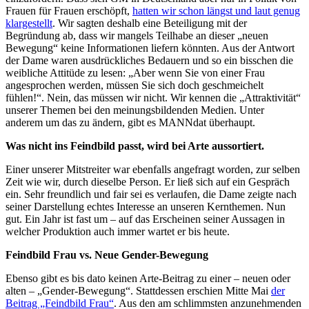
Frauen für Frauen erschöpft,
hatten wir schon längst und laut genug
klargestellt
. Wir sagten deshalb eine Beteiligung mit der
Begründung ab, dass wir mangels Teilhabe an dieser „neuen
Bewegung“ keine Informationen liefern könnten. Aus der Antwort
der Dame waren ausdrückliches Bedauern und so ein bisschen die
weibliche Attitüde zu lesen: „Aber wenn Sie von einer Frau
angesprochen werden, müssen Sie sich doch geschmeichelt
fühlen!“. Nein, das müssen wir nicht. Wir kennen die „Attraktivität“
unserer Themen bei den meinungsbildenden Medien. Unter
anderem um das zu ändern, gibt es MANNdat überhaupt.
Was nicht ins Feindbild passt, wird bei Arte aussortiert.
Einer unserer Mitstreiter war ebenfalls angefragt worden, zur selben
Zeit wie wir, durch dieselbe Person. Er ließ sich auf ein Gespräch
ein. Sehr freundlich und fair sei es verlaufen, die Dame zeigte nach
seiner Darstellung echtes Interesse an unseren Kernthemen. Nun
gut. Ein Jahr ist fast um – auf das Erscheinen seiner Aussagen in
welcher Produktion auch immer wartet er bis heute.
Feindbild Frau vs. Neue Gender-Bewegung
Ebenso gibt es bis dato keinen Arte-Beitrag zu einer – neuen oder
alten – „Gender-Bewegung“. Stattdessen erschien Mitte Mai
der
Beitrag „Feindbild Frau“
. Aus den am schlimmsten anzunehmenden