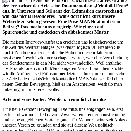
Am 17. Mai dieses Jahres strahlte
der Fernsehsender Arte seine Dokumentation „Feindbild Frau“
aus. In Unterton und Stil ganz den Leitmedien entsprechend,
war das nichts Besonderes – wäre dort nicht kurz unsere
Webseite zu sehen gewesen. Eine Prise MANNdat in diesem
Beitrag? Das machte uns neugierig. Wir gingen auf
Spurensuche und entdeckten ein altbekanntes Muster.
Die meisten Interview-Anfragen erreichen uns logischerweise um
die Zeit des Weltfrauentages (was daran logisch ist, erfahren Sie
noch). Nachdem aber das übliche Bohei in diesem Jahr vom
russischen Geschützdonner verhagelt wurde, war eine Verschiebung
des Sendetermins in den Mai nicht verwunderlich. Weil amtliche
TV-Produktionen zum 8. März längeren Vorlauf brauchen, suchten
wir die Anfragen seit Frühsommer letzten Jahres durch – und siehe
da: Arte hatte uns tatsächlich kontaktiert! MANNdat sei Teil einer
neuen Gender-Bewegung, hieß es im Anschreiben, weshalb man
unbedingt mit uns reden wolle.
Arte und seine Köder: Weiblich, freundlich, harmlos
Eine neue Gender-Bewegung? Die muss uns entgangen sein, erst
recht sind wir nicht Teil davon. Zwar waren Gendermainstreaming
und seine angeblichen Vorteile „auch für Männer“ seinerzeit Anlass,
unseren Verein zu gründen und sie auf diesem Weg politisch
einzufordern. Dass sich GM in Deutschland aber nur in Politik von