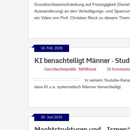
Grundrechtseinschränkung auf Freizügigkeit (Geneh
Auswanderung) an den Verteidigungs- und Spannungsf
ein Video von Prof. Christian Rieck zu diesem Them
16. Feb. 2026
KI benachteiligt Männer – Stud
Geschlechterpolitik
,
MANNstat
10 Kommenta
In seinem Youtube-Kanal w
dass KI u.a. systematisch Männer benachteiligt.
26. Juni 2025
Machtstrukturen und „Ismen“ –