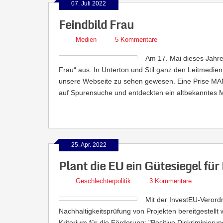
07. Juli 2022
Feindbild Frau
Medien
5 Kommentare
Am 17. Mai dieses Jahre
Frau“ aus. In Unterton und Stil ganz den Leitmedie
unsere Webseite zu sehen gewesen. Eine Prise MAN
auf Spurensuche und entdeckten ein altbekanntes M
25. Apr. 2022
Plant die EU ein Gütesiegel fü
Geschlechterpolitik
3 Kommentare
Mit der InvestEU-Verordn
Nachhaltigkeitsprüfung von Projekten bereitgestellt
Kriterium für die Förderung: "Positive Diskriminie