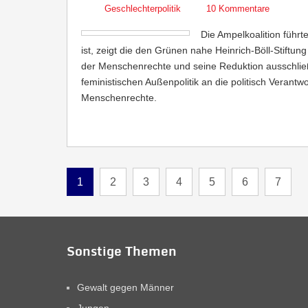
Geschlechterpolitik
10 Kommentare
Die Ampelkoalition führt
ist, zeigt die den Grünen nahe Heinrich-Böll-Stiftung
der Menschenrechte und seine Reduktion ausschließ
feministischen Außenpolitik an die politisch Verantw
Menschenrechte.
1
2
3
4
5
6
7
Sonstige Themen
Gewalt gegen Männer