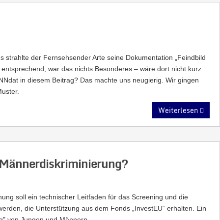
s strahlte der Fernsehsender Arte seine Dokumentation „Feindbild
n entsprechend, war das nichts Besonderes – wäre dort nicht kurz
Ndat in diesem Beitrag? Das machte uns neugierig. Wir gingen
uster.
Weiterlesen
r Männerdiskriminierung?
ung soll ein technischer Leitfaden für das Screening und die
 werden, die Unterstützung aus dem Fonds „InvestEU“ erhalten. Ein
rung" von Jungen und Männern.