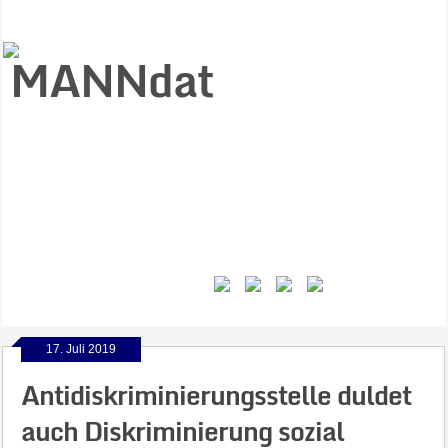
Start
Ziele
Väter
Jungen
Gesundheit
Gewalt
MANNstat
Themen
Videos
Feminismus
Kontakt
17. Juli 2019
Antidiskriminierungsstelle duldet
auch Diskriminierung sozial