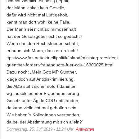
scheint ziemlich einseitig gepolt,
der Männlichkeit kein Geselle,
dafür wird nicht mal Luft geholt,
kennt man dort wohl keine Fälle.
Der Mann sei nicht so mimosenhaft
hat der Gesetzgeber echt so gedacht?
Wenn das den Rechtsfrieden schafft,
erlaube sich Mann, dass er da lacht!
ttps://www.faz.net/aktuell/politik/inland/ministerpraesident-
guenther-fordert-frauenquote-fuer-cdu-16300025.html
Dazu noch: „Mein Gott MP Günther,
klage doch auf Antidiskriminierung,
die ADS steht sicher sofort dahinter
wg. ausbleibender Frauenquotierung.
Gesetz unter Ägide CDU entstanden,
da kann vielleicht mal geholfen sein.
Wie haben`s KollegInnen verstanden,
da bei der Abstimmung mit sich allein?“
Donnerstag, 25. Juli 2019 - 11:24 Uhr
Antworten