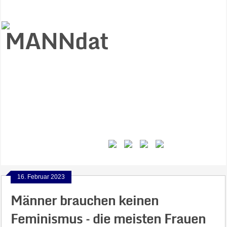
Start
Ziele
Väter
Jungen
Gesundheit
Gewalt
MANNstat
Themen
Videos
Feminismus
Kontakt
16. Februar 2023
Männer brauchen keinen
Feminismus – die meisten Frauen