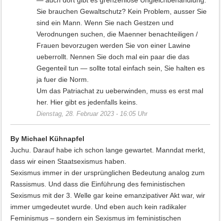
— auch dort gibt es grenzenlose Ungleichbehandlung.
Sie brauchen Gewaltschutz? Kein Problem, ausser Sie
sind ein Mann. Wenn Sie nach Gestzen und
Verodnungen suchen, die Maenner benachteiligen /
Frauen bevorzugen werden Sie von einer Lawine
ueberrollt. Nennen Sie doch mal ein paar die das
Gegenteil tun — sollte total einfach sein, Sie halten es
ja fuer die Norm.
Um das Patriachat zu ueberwinden, muss es erst mal
her. Hier gibt es jedenfalls keins.
Dienstag, 28. Februar 2023 - 16:05 Uhr
By Michael Kühnapfel
Juchu. Darauf habe ich schon lange gewartet. Manndat merkt,
dass wir einen Staatsexismus haben.
Sexismus immer in der ursprünglichen Bedeutung analog zum
Rassismus. Und dass die Einführung des feministischen
Sexismus mit der 3. Welle gar keine emanzipativer Akt war, wir
immer umgedeutet wurde. Und eben auch kein radikaler
Feminismus – sondern ein Sexismus im feministischen