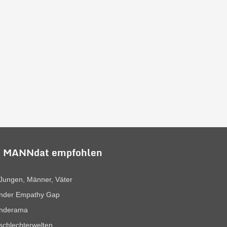
 MANNdat empfohlen
Jungen, Männer, Väter
nder Empathy Gap
nderama
chlechterwelten