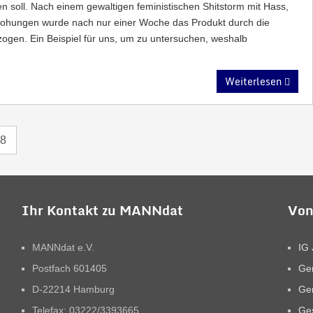
den soll. Nach einem gewaltigen feministischen Shitstorm mit Hass,
ohungen wurde nach nur einer Woche das Produkt durch die
zogen. Ein Beispiel für uns, um zu untersuchen, weshalb
Weiterlesen
8
Ihr Kontakt zu MANNdat
Von
MANNdat e.V.
IG 
Postfach 601405
Ge
D-22214 Hamburg
Ge
Telefax: 03222/3393665
Ges