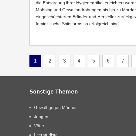
die Entsorgung ihrer Hygieneartikel erleichtert wer
Mobbing und Gewaltandrohungen bis hin zu Morddr
eingeschüchterten Erfinder und Hersteller zurückge
feministische Shitstorms so erfolgreich sind.
1
2
3
4
5
6
7
Sonstige Themen
Gewalt gegen Männer
Jungen
Väter
Literaturliste