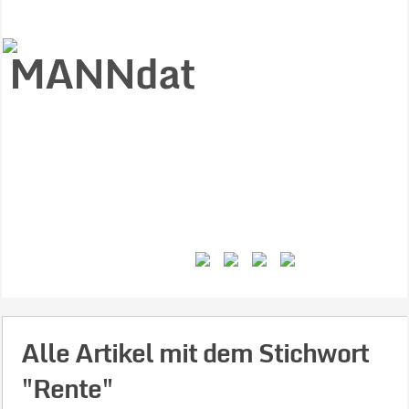
Start
Ziele
Väter
Jungen
Gesundheit
Gewalt
MANNstat
Themen
Videos
Feminismus
Kontakt
Alle Artikel mit dem Stichwort
"Rente"