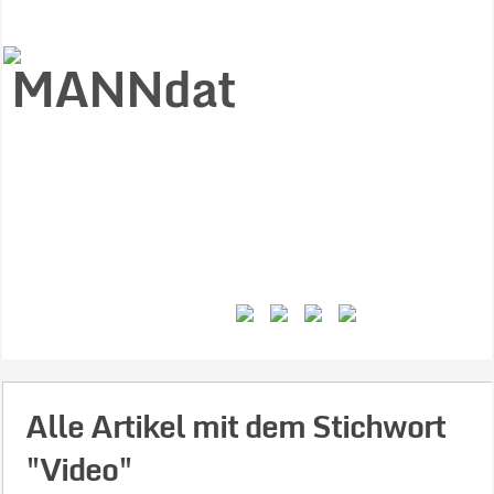
Start
Ziele
Väter
Jungen
Gesundheit
Gewalt
MANNstat
Themen
Videos
Feminismus
Kontakt
Alle Artikel mit dem Stichwort
"Video"