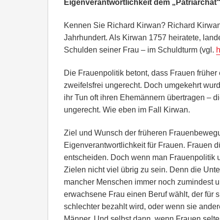
Eigenverantwortlichkeit dem „Patriarchat“
Kennen Sie Richard Kirwan? Richard Kirwan 
Jahrhundert. Als Kirwan 1757 heiratete, lande
Schulden seiner Frau – im Schuldturm (vgl.
h
Die Frauenpolitik betont, dass Frauen früher 
zweifelsfrei ungerecht. Doch umgekehrt wurd
ihr Tun oft ihren Ehemännern übertragen – di
ungerecht. Wie eben im Fall Kirwan.
Ziel und Wunsch der früheren Frauenbeweg
Eigenverantwortlichkeit für Frauen. Frauen 
entscheiden. Doch wenn man Frauenpolitik un
Zielen nicht viel übrig zu sein. Denn die Unt
mancher Menschen immer noch zumindest unte
erwachsene Frau einen Beruf wählt, der für s
schlechter bezahlt wird, oder wenn sie ande
Männer. Und selbst dann, wenn Frauen selten