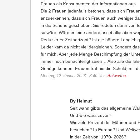
Frauen als Konsumenten der Informationen aus.
Die 2 Frauen jedenfalls betonen, dass sich Fraue
anzuerkennen, dass sich Frauen auch weniger dafü
in die Schuhe geschoben. Sie redeten dann von fem
so wäre: Wäre es eine andere asset allocation w
Reduzierter Zeithorizont? Ist die höhere Langlebi
Leider kam da nicht viel dergleichen. Sondern das
für mich. Aber jede Menge Beschimpfung der Unt
immer noch benachteiligt seien… Also alle die falsc
Genüge kennen. Frauen traf nie die Schuld, mit d
Montag, 12. Januar 2026 - 8:40 Uhr
Antworten
By Helmut
Seit wann gibts das allgemeine Wa
Und wie wars zuvor?
Wieviele Prozent der Männer und Fr
besuchen? In Europa? Und Weltwe
in der Zeit von: 1970- 2026?