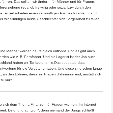
zuführen. Das sollten wir ändern, für Männer und für Frauen.
dererziehung (egal ob freiwillig oder sozial bzw durch den
Teilzeit arbeiten einen vernünftigen Ausgleich zahlen, damit
der wir ermutigen beide Geschlechter sich Sorgearbeit zu teilen.
 und Männer werden heute gleich entlohnt. Und es gibt auch
rden wie z. B. Fernfahrer. Und als Lagerist ist der Job auch
tschland haben wir Tarifautonomie.Das bedeutet, dass
antwortung für die Vergütung haben. Und diese sind schon lange
ik, an den Löhnen, diese sei Frauen diskriminierend, anstatt sich
 zu kurz.
die sich dem Thema Finanzen für Frauen widmen. Im Internet
nt. Betonung auf „von“, denn niemand der Jungs schließt