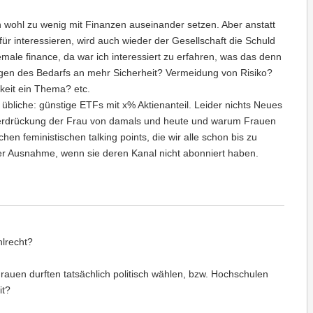
n wohl zu wenig mit Finanzen auseinander setzen. Aber anstatt
r interessieren, wird auch wieder der Gesellschaft die Schuld
ale finance, da war ich interessiert zu erfahren, was das denn
egen des Bedarfs an mehr Sicherheit? Vermeidung von Risiko?
gkeit ein Thema? etc.
 übliche: günstige ETFs mit x% Aktienanteil. Leider nichts Neues
erdrückung der Frau von damals und heute und warum Frauen
hen feministischen talking points, die wir alle schon bis zu
er Ausnahme, wenn sie deren Kanal nicht abonniert haben.
hlrecht?
auen durften tatsächlich politisch wählen, bzw. Hochschulen
it?