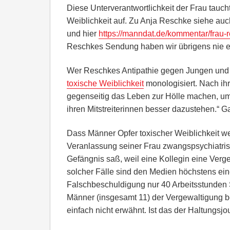
Diese Unterverantwortlichkeit der Frau tauc
Weiblichkeit auf. Zu Anja Reschke siehe auc
und hier
https://manndat.de/kommentar/frau-r
Reschkes Sendung haben wir übrigens nie ei
Wer Reschkes Antipathie gegen Jungen und
toxische Weiblichkeit
monologisiert. Nach ihr
gegenseitig das Leben zur Hölle machen, um
ihren Mitstreiterinnen besser dazustehen.“ G
Dass Männer Opfer toxischer Weiblichkeit we
Veranlassung seiner Frau zwangspsychiatrisi
Gefängnis saß, weil eine Kollegin eine Verg
solcher Fälle sind den Medien höchstens ei
Falschbeschuldigung nur 40 Arbeitsstunden S
Männer (insgesamt 11) der Vergewaltigung be
einfach nicht erwähnt. Ist das der Haltungsj