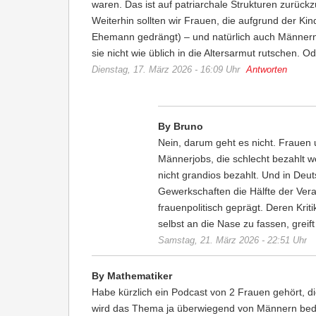
waren. Das ist auf patriarchale Strukturen zurück
Weiterhin sollten wir Frauen, die aufgrund der Kin
Ehemann gedrängt) – und natürlich auch Männern- 
sie nicht wie üblich in die Altersarmut rutschen. O
Dienstag, 17. März 2026 - 16:09 Uhr
Antworten
By Bruno
Nein, darum geht es nicht. Frauen
Männerjobs, die schlecht bezahlt we
nicht grandios bezahlt. Und in Deu
Gewerkschaften die Hälfte der Ver
frauenpolitisch geprägt. Deren Krit
selbst an die Nase zu fassen, greift
Samstag, 21. März 2026 - 22:51 Uhr
By Mathematiker
Habe kürzlich ein Podcast von 2 Frauen gehört, 
wird das Thema ja überwiegend von Männern bedie