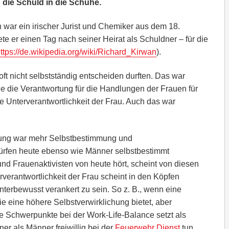
 die Schuld in die Schuhe.
war ein irischer Jurist und Chemiker aus dem 18.
te er einen Tag nach seiner Heirat als Schuldner – für die
ttps://de.wikipedia.org/wiki/Richard_Kirwan
).
oft nicht selbstständig entscheiden durften. Das war
e die Verantwortung für die Handlungen der Frauen für
e Unterverantwortlichkeit der Frau. Auch das war
ung war mehr Selbstbestimmung und
dürfen heute ebenso wie Männer selbstbestimmt
d Frauenaktivisten von heute hört, scheint von diesen
erverantwortlichkeit der Frau scheint in den Köpfen
rbewusst verankert zu sein. So z. B., wenn eine
ie eine höhere Selbstverwirklichung bietet, aber
re Schwerpunkte bei der Work-Life-Balance setzt als
er als Männer freiwillig bei der
Feuerwehr Dienst
tun.