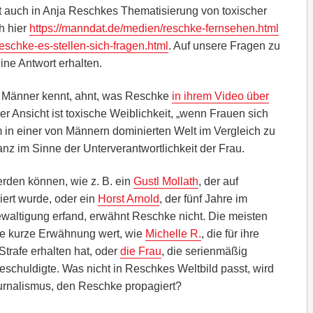
ht auch in Anja Reschkes Thematisierung von toxischer
h hier
https://manndat.de/medien/reschke-fernsehen.html
eschke-es-stellen-sich-fragen.html
. Auf unsere Fragen zu
ne Antwort erhalten.
 Männer kennt, ahnt, was Reschke
in ihrem Video über
er Ansicht ist toxische Weiblichkeit, „wenn Frauen sich
 in einer von Männern dominierten Welt im Vergleich zu
anz im Sinne der Unterverantwortlichkeit der Frau.
rden können, wie z. B. ein
Gustl Mollath
, der auf
ert wurde, oder ein
Horst Arnold
, der fünf Jahre im
ewaltigung erfand, erwähnt Reschke nicht. Die meisten
ne kurze Erwähnung wert, wie
Michelle R.
, die für ihre
trafe erhalten hat, oder
die Frau
, die serienmäßig
schuldigte. Was nicht in Reschkes Weltbild passt, wird
ournalismus, den Reschke propagiert?