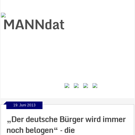
Start
Ziele
Väter
Jungen
Gesundheit
Gewalt
MANNstat
Themen
Videos
Feminismus
Kontakt
19. Juni 2013
„Der deutsche Bürger wird immer
noch belogen“ – die