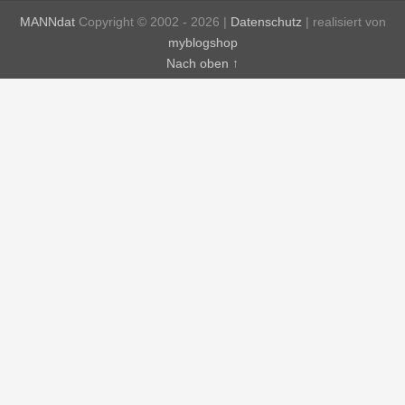
MANNdat
Copyright © 2002 - 2026 |
Datenschutz
| realisiert von
myblogshop
Nach oben ↑