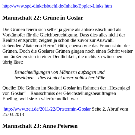
http://www.spd-dinkelsbuehl.de/Inhalte/Eppler-Links.htm
Mannschaft 22: Grüne in Goslar
Die Grünen feiern sich selbst ja gerne als antisexistisch und als
Vorkämpfer für die Gleichberechtigung. Dass dies alles nicht der
Realität entspricht, zeigten ja schon die zuvor zur Auswahl
stehenden Zitate von Herrn Trittin, ebenso wie das Frauenstatut der
Grünen. Doch die Goslarer Grünen gingen noch einen Schritt weiter
und äußerten sich in einer Deutlichkeit, die nichts zu wünschen
übrig lässt:
Benachteiligungen von Männern aufzeigen und
beseitigen – dies ist nicht unser politischer Wille.
Quelle: Die Grünen im Stadtrat Goslar im Rahmen der „Hexenjagd
von Goslar“ – Rausschmiss der Gleichstellungsbeauftragten
Ebeling, weil sie zu väterfreundlich war.
http://www.zeit.de/2011/22/Ortstermin-Goslar
Seite 2, Abruf vom
25.03.2013
Mannschaft 23: Anne Petersen