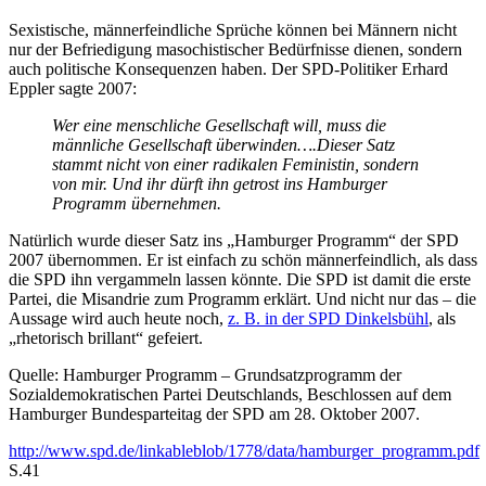
Sexistische, männerfeindliche Sprüche können bei Männern nicht
nur der Befriedigung masochistischer Bedürfnisse dienen, sondern
auch politische Konsequenzen haben. Der SPD-Politiker Erhard
Eppler sagte 2007:
Wer eine menschliche Gesellschaft will, muss die
männliche Gesellschaft überwinden….Dieser Satz
stammt nicht von einer radikalen Feministin, sondern
von mir. Und ihr dürft ihn getrost ins Hamburger
Programm übernehmen.
Natürlich wurde dieser Satz ins „Hamburger Programm“ der SPD
2007 übernommen. Er ist einfach zu schön männerfeindlich, als dass
die SPD ihn vergammeln lassen könnte. Die SPD ist damit die erste
Partei, die Misandrie zum Programm erklärt. Und nicht nur das – die
Aussage wird auch heute noch,
z. B. in der SPD Dinkelsbühl
, als
„rhetorisch brillant“ gefeiert.
Quelle: Hamburger Programm – Grundsatzprogramm der
Sozialdemokratischen Partei Deutschlands, Beschlossen auf dem
Hamburger Bundesparteitag der SPD am 28. Oktober 2007.
http://www.spd.de/linkableblob/1778/data/hamburger_programm.pdf
S.41