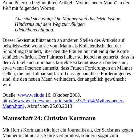
Anne Petersen beginnt ihren Artikel „Mythos neuer Mann“ in der
Welt
mit folgenden Worten:
Alle sind sich einig: Die Männer sind das letzte lästige
Hindernis auf dem Weg zur völligen
Gleichberechtigung.
Dieser Sexismus blitzt auch an anderen Stellen des Artikels auf,
beispielsweise wenn sie vom Mann als Kollateralschaden der
Schöpfung fabuliert, über den die Frauen nur mitleidig die Köpfe
schütteln würden. Der Fairness halber sei jedoch angemerkt, dass in
dem Artikel auch durchaus korrekte Erkenntnisse zu finden sind,
etwa wenn Petersen anmerkt, dass Frauen Forderungen an Männer
stellen, die unerfüllbar sind. Und dass genau diese Forderungen es
sind, die den neuen Mann verhindern, der angeblich gewünscht
wird.
Quelle:
www.welt.de
16. Oktober 2008,
http://www.welt.de/wams_print/article2375524/Mythos-neuer-
Mann.html
, Abruf vom 25.03.2013
Mannschaft 24: Christian Kortmann
Mit Herrn Kortmann tritt hier ein Journalist an, der Sexismus gegen
Männer nicht nur als Satire verharmlost, sondern sogar zum