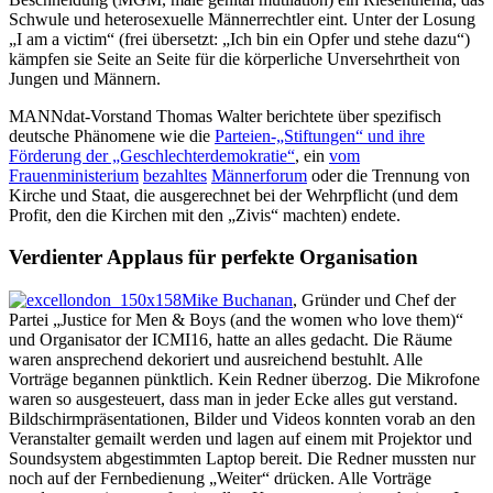
Schwule und heterosexuelle Männerrechtler eint. Unter der Losung
„I am a victim“ (frei übersetzt: „Ich bin ein Opfer und stehe dazu“)
kämpfen sie Seite an Seite für die körperliche Unversehrtheit von
Jungen und Männern.
MANNdat-Vorstand Thomas Walter berichtete über spezifisch
deutsche Phänomene wie die
Parteien-„Stiftungen“ und ihre
Förderung der „Geschlechterdemokratie“
, ein
vom
Frauenministerium
bezahltes
Männerforum
oder die Trennung von
Kirche und Staat, die ausgerechnet bei der Wehrpflicht (und dem
Profit, den die Kirchen mit den „Zivis“ machten) endete.
Verdienter Applaus für perfekte Organisation
Mike Buchanan
, Gründer und Chef der
Partei „Justice for Men & Boys (and the women who love them)“
und Organisator der ICMI16, hatte an alles gedacht. Die Räume
waren ansprechend dekoriert und ausreichend bestuhlt. Alle
Vorträge begannen pünktlich. Kein Redner überzog. Die Mikrofone
waren so ausgesteuert, dass man in jeder Ecke alles gut verstand.
Bildschirmpräsentationen, Bilder und Videos konnten vorab an den
Veranstalter gemailt werden und lagen auf einem mit Projektor und
Soundsystem abgestimmten Laptop bereit. Die Redner mussten nur
noch auf der Fernbedienung „Weiter“ drücken. Alle Vorträge