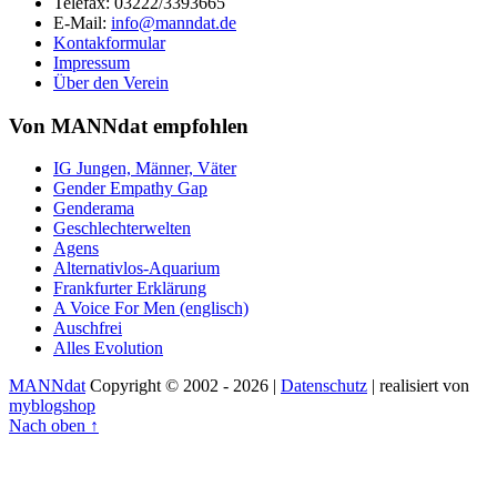
Telefax: 03222/3393665
E-Mail:
info@manndat.de
Kontakformular
Impressum
Über den Verein
Von MANNdat empfohlen
IG Jungen, Männer, Väter
Gender Empathy Gap
Genderama
Geschlechterwelten
Agens
Alternativlos-Aquarium
Frankfurter Erklärung
A Voice For Men (englisch)
Auschfrei
Alles Evolution
MANNdat
Copyright © 2002 - 2026 |
Datenschutz
| realisiert von
myblogshop
Nach oben ↑