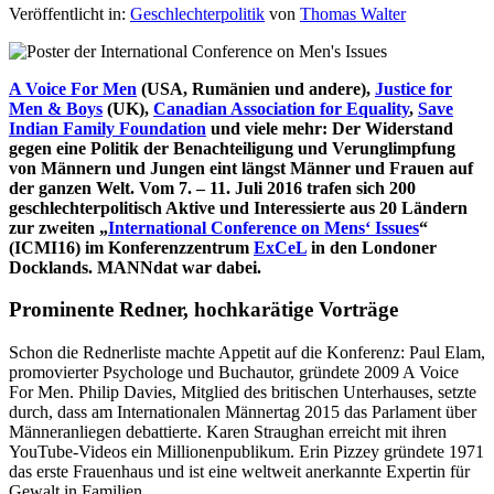
Veröffentlicht in:
Geschlechterpolitik
von
Thomas Walter
A Voice For Men
(USA, Rumänien und andere),
Justice for
Men & Boys
(UK),
Canadian Association for Equality
,
Save
Indian Family Foundation
und viele mehr: Der Widerstand
gegen eine Politik der Benachteiligung und Verunglimpfung
von Männern und Jungen eint längst Männer und Frauen auf
der ganzen Welt. Vom 7. – 11. Juli 2016 trafen sich 200
geschlechterpolitisch Aktive und Interessierte aus 20 Ländern
zur zweiten „
International Conference on Mens‘ Issues
“
(ICMI16) im Konferenzzentrum
ExCeL
in den Londoner
Docklands. MANNdat war dabei.
Prominente Redner, hochkarätige Vorträge
Schon die Rednerliste machte Appetit auf die Konferenz: Paul Elam,
promovierter Psychologe und Buchautor, gründete 2009 A Voice
For Men. Philip Davies, Mitglied des britischen Unterhauses, setzte
durch, dass am Internationalen Männertag 2015 das Parlament über
Männeranliegen debattierte. Karen Straughan erreicht mit ihren
YouTube-Videos ein Millionenpublikum. Erin Pizzey gründete 1971
das erste Frauenhaus und ist eine weltweit anerkannte Expertin für
Gewalt in Familien.