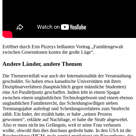
Eröffnet durch Erin Pizzeys brillanten Vortrag „Familiengewalt
zwischen Generationen kontra die große Lüge“.
Andere Länder, andere Themen
Die Themenvielfalt war auch der Internationalität der Veranstaltung
geschuldet. So haben etwa kanadische Universitäten mit ihren
Disziplinarverfahren (hauptsächlich gegen männliche Studenten)
eine Art Paralleljustiz geschaffen. Indien lebt in einem Spagat
zwischen einem unglaublichen Technologieboom und einem ebenso
unglaublichen Familienrecht, das Scheidungswilligen sieben
Trennungsjahre auferlegt und Scheidungsverfahren zum Strafrecht
zählt. Ein Inder, der erzählt hatte, er habe „seinen Prozess
gewonnen“, erklärte auf Nachfrage, er habe die Strafe abgewehrt.
Also er muss nicht ins Gefängnis, weil er seine Frau verlassen
wollte, obwohl ihm dies durchaus gedroht hatte. In den USA ist die
Beschneidung (MGM, male genital mutilation) ein Riesenthema, das