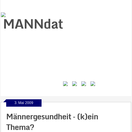
Start
Ziele
Väter
Jungen
Gesundheit
Gewalt
MANNstat
Themen
Videos
Feminismus
Kontakt
3. Mai 2009
Männergesundheit – (k)ein
Thema?