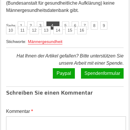
(Bundesanstalt für gesundheitliche Aufklä­rung) keine
Männergesundheitsdatenbank gibt.
Seite:
1
2
3
4
5
6
7
8
9
10
11
12
13
14
15
16
Stichworte:
Männergesundheit
Hat Ihnen der Artikel gefallen? Bitte unterstützen Sie
unsere Arbeit mit einer Spende.
Spendenformular
Schreiben Sie einen Kommentar
*
Kommentar