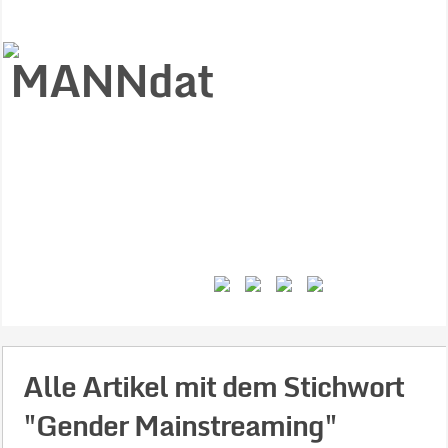
Start
Ziele
Väter
Jungen
Gesundheit
Gewalt
MANNstat
Themen
Videos
Feminismus
Kontakt
Alle Artikel mit dem Stichwort
"Gender Mainstreaming"