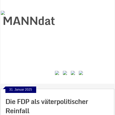
Start
Ziele
Väter
Jungen
Gesundheit
Gewalt
MANNstat
Themen
Videos
Feminismus
Kontakt
31. Januar 2025
Die FDP als väterpolitischer
Reinfall